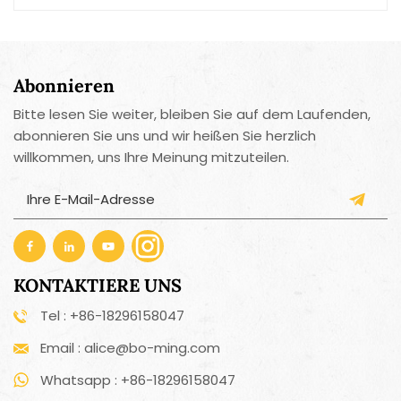
verwendet werden, darunter Weinflaschen,
Bierflaschen, Limonadenflaschen und mehr.Schnell
und effizient: Dank seines motorisierten Betriebs
entfernt der elektrische Flaschenöffner den Korken
Abonnieren
oder Deckel innerhalb von Sekunden und spart so
Zeit und Mühe.
Bitte lesen Sie weiter, bleiben Sie auf dem Laufenden,
abonnieren Sie uns und wir heißen Sie herzlich
willkommen, uns Ihre Meinung mitzuteilen.
KONTAKTIERE UNS
Tel : +86-18296158047
Email : alice@bo-ming.com
Whatsapp : +86-18296158047