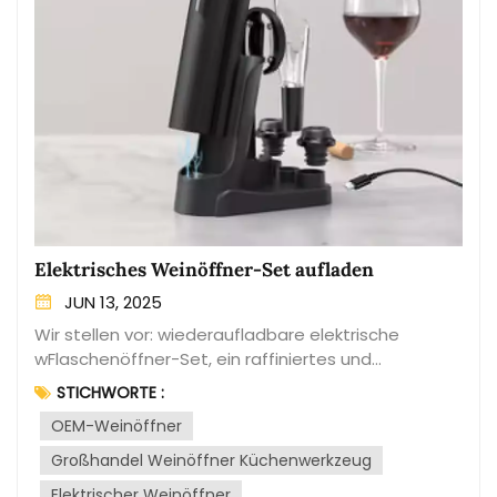
Elektrisches Weinöffner-Set aufladen
JUN 13, 2025
Wir stellen vor: wiederaufladbare elektrische
wFlaschenöffner-Set, ein raffiniertes und
praktisches Werkzeug für jeden Weinliebhaber.
STICHWORTE :
Dieses Set enthält einen eleganten elektrischen
OEM-Weinöffner
Weinöffner, der den Korken mühelos mit einem
einfachen Knopfdruck aus Ihren Lieblingsflaschen
Großhandel Weinöffner Küchenwerkzeug
entfernt. Das Set ist auf Effizienz und
Elektrischer Weinöffner