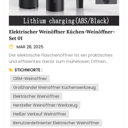
Elektrischer Weinöffner Küchen-Weinöffner-
Set 01
MAR 28, 2025
Der elektrische Flaschenöffner ist ein praktisches
und effizientes Gerät zum mühelosen Öffnen
verschiedener Flaschentypen. Er ist ein beliebtes
STICHWORTE :
Küchenwerkzeug, das Komfort und
OEM-Weinöffner
Benutzerfreundlichkeit bietet, insbesondere für
Personen, die mit herkömmlichen manuellen
Großhandel Weinöffner Küchenwerkzeug
Flaschenöffnern Schwierigkeiten haben. Einfache
Elektrischer Weinöffner
Bedienung: Der elektrische Flaschenöffner macht
manuelles Drehen und Ziehen überflüssig und
Hersteller Weinöffner-Werkzeug
ermöglicht das mühelose Öffnen von Flaschen mit
Heißer Verkauf Weinöffner
einem einfachen Knopfdruck.Vielseitigkeit: Es kann
Benutzerdefinierter Elektrischer Weinöffner
zum Öffnen einer Vielzahl von Flaschentypen