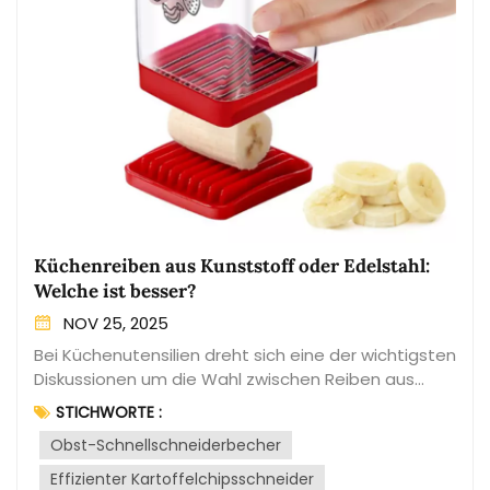
Küchenreiben aus Kunststoff oder Edelstahl:
Welche ist besser?
NOV 25, 2025
Bei Küchenutensilien dreht sich eine der wichtigsten
Diskussionen um die Wahl zwischen Reiben aus
Kunststoff und Edelstahl. Beide Varianten haben
STICHWORTE :
ihre Vor- und Nachteile, sodass die Entscheidung
Obst-Schnellschneiderbecher
letztendlich von persönlichen Vorlieben und den
jeweiligen Bedürfnissen in der Küche abhängt. In
Effizienter Kartoffelchipsschneider