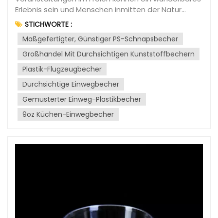
Limonadenflaschen und Salatdressingbehälter
Erlebnis sein und Menschen inmitten der Natur
verwendet. Vermeiden Sie die Verwendung von
zusammenbringen. Ob Picknick im Park, Grillen am
PET-Geschirr für heiße Speisen oder
STICHWORTE :
Strand oder ein gemütliches Beisammensein im
Getränke.Polycarbonat (PC):Sicherheitsbedenken
Maßgefertigter, Günstiger PS-Schnapsbecher
Garten – Einweggeschirr aus Kunststoff kann diese
bestehen hinsichtlich Polycarbonat, da die
Anlässe deutlich aufwerten. Trotz Bedenken
Großhandel Mit Durchsichtigen Kunststoffbechern
Chemikalie Bisphenol A (BPA) möglicherweise
hinsichtlich der Umweltbelastung gibt es mehrere
freigesetzt wird. BPA ist ein bekannter endokriner
Plastik-Flugzeugbecher
Gründe, warum Einweggeschirr aus Kunststoff nach
Disruptor und sollte möglichst vermieden werden,
wie vor eine praktische und beliebte Wahl für
Durchsichtige Einwegbecher
insbesondere bei Kindergeschirr.Häufige
solche Veranstaltungen ist.--------------占位-----
Verwendungszwecke: Polycarbonat wurde früher
Gemusterter Einweg-Plastikbecher
----------Komfort und Praktikabilität:Einer der
häufig für Babyflaschen, wiederverwendbare
9oz Küchen-Einwegbecher
Hauptgründe, warum Einweggeschirr aus Kunststoff
Wasserflaschen und Lebensmittelbehälter
ideal für Veranstaltungen im Freien ist, liegt in
verwendet, doch viele Hersteller haben aufgrund
seiner praktischen Handhabung. Die Planung und
von gesundheitlichen Bedenken von der
Organisation einer solchen Feier erfordert
Verwendung dieses Kunststoffs Abstand
zahlreiche Aufgaben, von der Zubereitung der
genommen.Polystyrol (PS):Sicherheitshinweis:
Speisen bis zum Einrichten der Sitzplätze. Durch die
Polystyrol wird nicht zur Aufbewahrung von
Verwendung von Einwegtellern, -bechern und -
Lebensmitteln und Getränken oder als Geschirr
besteck entfällt das Abwaschen und der Transport
empfohlen. Es kann bei Kontakt mit Hitze oder
von zerbrechlichem Geschirr zum und vom
sauren Lebensmitteln schädliche Chemikalien
Veranstaltungsort. So können sich die Gastgeber
freisetzen.Häufige Verwendungszwecke: Polystyrol