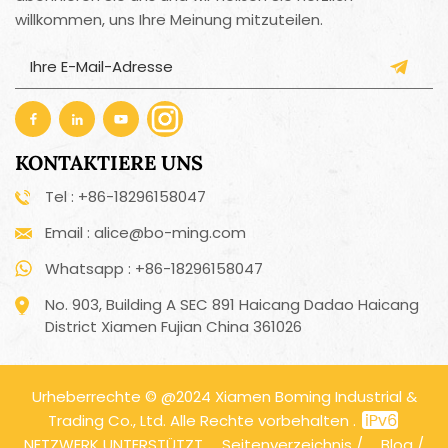
willkommen, uns Ihre Meinung mitzuteilen.
KONTAKTIERE UNS
Tel : +86-18296158047
Email : alice@bo-ming.com
Whatsapp : +86-18296158047
No. 903, Building A SEC 891 Haicang Dadao Haicang
District Xiamen Fujian China 361026
Urheberrechte © @2024 Xiamen Boming Industrial &
Trading Co., Ltd. Alle Rechte vorbehalten .
NETZWERK UNTERSTÜTZT
Seitenverzeichnis
/
Blog
/