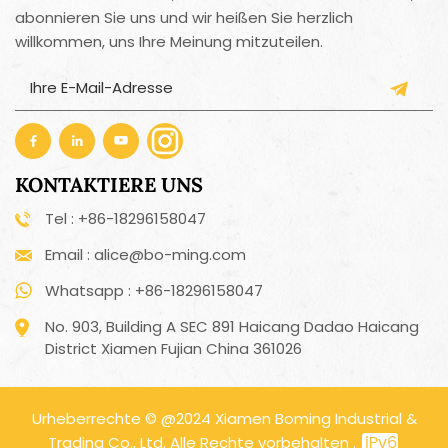
abonnieren Sie uns und wir heißen Sie herzlich
willkommen, uns Ihre Meinung mitzuteilen.
KONTAKTIERE UNS
Tel : +86-18296158047
Email : alice@bo-ming.com
Whatsapp : +86-18296158047
No. 903, Building A SEC 891 Haicang Dadao Haicang
District Xiamen Fujian China 361026
Urheberrechte © @2024 Xiamen Boming Industrial &
Trading Co., Ltd. Alle Rechte vorbehalten .