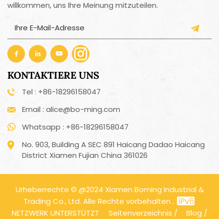
willkommen, uns Ihre Meinung mitzuteilen.
KONTAKTIERE UNS
Tel : +86-18296158047
Email : alice@bo-ming.com
Whatsapp : +86-18296158047
No. 903, Building A SEC 891 Haicang Dadao Haicang
District Xiamen Fujian China 361026
Urheberrechte © @2024 Xiamen Boming Industrial &
Trading Co., Ltd. Alle Rechte vorbehalten .
NETZWERK UNTERSTÜTZT
Seitenverzeichnis
/
Blog
/