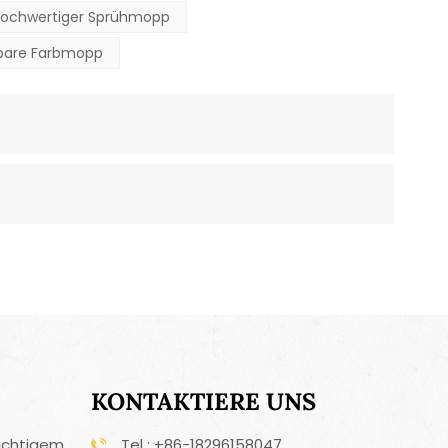
ochwertiger Sprühmopp
bare Farbmopp
KONTAKTIERE UNS
ichtigem
Tel : +86-18296158047