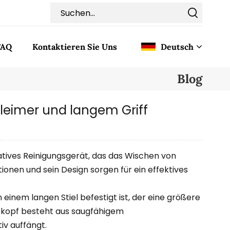
FAQ
Kontaktieren Sie Uns
Deutsch
Blog
English
leimer und langem Griff
Français
Deutsch
atives Reinigungsgerät, das das Wischen von
Italiano
onen und sein Design sorgen für ein effektives
Pусский
inem langen Stiel befestigt ist, der eine größere
pkopf besteht aus saugfähigem
Español
iv auffängt.