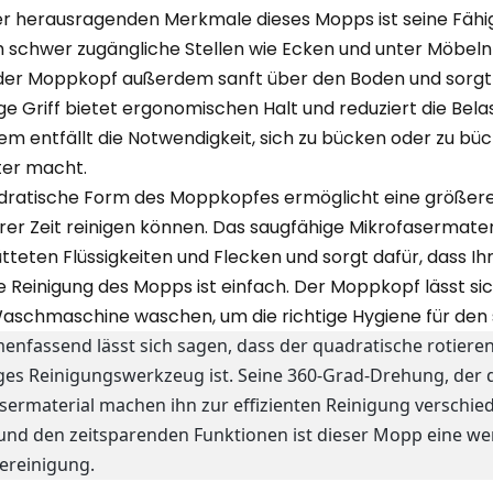
er herausragenden Merkmale dieses Mopps ist seine Fähig
h schwer zugängliche Stellen wie Ecken und unter Möbeln 
 der Moppkopf außerdem sanft über den Boden und sorgt
ge Griff bietet ergonomischen Halt und reduziert die Be
m entfällt die Notwendigkeit, sich zu bücken oder zu bü
nter macht.
dratische Form des Moppkopfes ermöglicht eine größere
erer Zeit reinigen können. Das saugfähige Mikrofasermateri
tteten Flüssigkeiten und Flecken und sorgt dafür, dass I
e Reinigung des Mopps ist einfach. Der Moppkopf lässt 
Waschmaschine waschen, um die richtige Hygiene für den
nfassend lässt sich sagen, dass der quadratische rotiere
tiges Reinigungswerkzeug ist. Seine 360-Grad-Drehung, de
sermaterial machen ihn zur effizienten Reinigung verschi
und den zeitsparenden Funktionen ist dieser Mopp eine wer
reinigung.