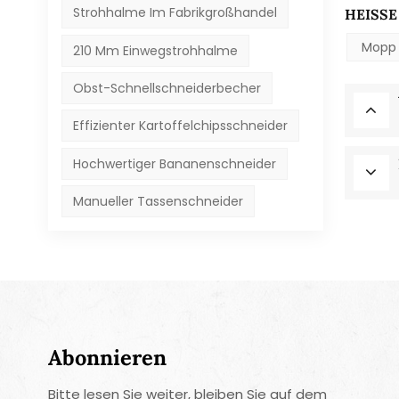
Strohhalme Im Fabrikgroßhandel
HEISSE 
Mopp 
210 Mm Einwegstrohhalme
Obst-Schnellschneiderbecher
Effizienter Kartoffelchipsschneider
Hochwertiger Bananenschneider
Manueller Tassenschneider
Abonnieren
Bitte lesen Sie weiter, bleiben Sie auf dem