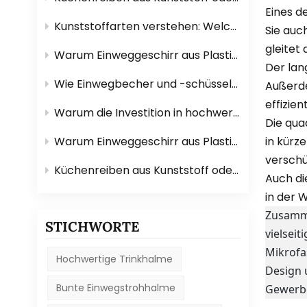
Eines d
Kunststoffarten verstehen: Welche eignen sich für Geschirr?
Sie auc
gleitet
Warum Einweggeschirr aus Plastik perfekt für Veranstaltungen im Freien geeignet ist?
Der lan
Wie Einwegbecher und -schüsseln das Catering erleichtern?
Außerde
effizie
Warum die Investition in hochwertige Mopps und Bürsten Ihnen Zeit spart?
Die qua
in kürz
Warum Einweggeschirr aus Plastik perfekt für Veranstaltungen im Freien geeignet ist?
verschü
Küchenreiben aus Kunststoff oder Edelstahl: Welche ist besser?
Auch di
in der 
Zusamme
STICHWORTE
vielsei
Mikrofa
Hochwertige Trinkhalme
Design 
Bunte Einwegstrohhalme
Gewerbe