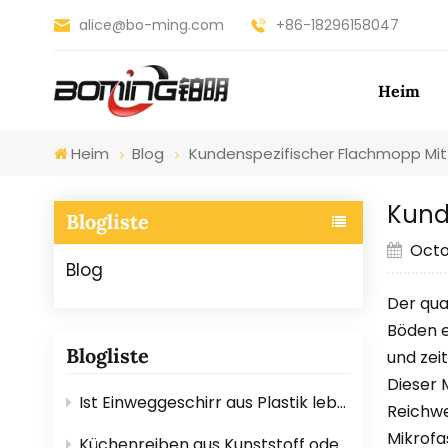
alice@bo-ming.com
+86-18296158047
Heim
Heim
Blog
Kundenspezifischer Flachmopp Mit
Kund
Blogliste
Octo
Blog
Der qua
Böden e
Blogliste
und zei
Dieser 
Ist Einweggeschirr aus Plastik lebensmittelecht? Hier ist die Antwort.
Reichwe
Mikrofa
Küchenreiben aus Kunststoff oder Edelstahl: Welche ist besser?