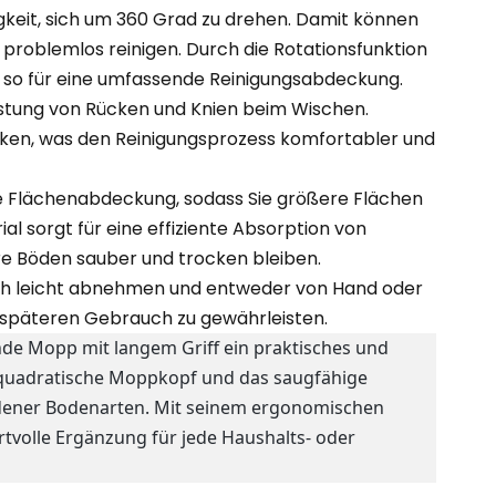
Português
keit, sich um 360 Grad zu drehen. Damit können
problemlos reinigen. Durch die Rotationsfunktion
Nederlands
 so für eine umfassende Reinigungsabdeckung.
lastung von Rücken und Knien beim Wischen.
Türkçe
cken, was den Reinigungsprozess komfortabler und
العربية
 Flächenabdeckung, sodass Sie größere Flächen
al sorgt für eine effiziente Absorption von
hre Böden sauber und trocken bleiben.
sich leicht abnehmen und entweder von Hand oder
 späteren Gebrauch zu gewährleisten.
nde Mopp mit langem Griff ein praktisches und
r quadratische Moppkopf und das saugfähige
edener Bodenarten. Mit seinem ergonomischen
tvolle Ergänzung für jede Haushalts- oder