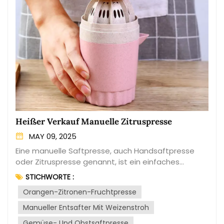
Heißer Verkauf Manuelle Zitruspresse
MAY 09, 2025
Eine manuelle Saftpresse, auch Handsaftpresse
oder Zitruspresse genannt, ist ein einfaches
Küchengerät zum Entsaften von Früchten,
STICHWORTE :
insbesondere Zitrusfrüchten wie Zitronen, Orangen
Orangen-Zitronen-Fruchtpresse
und Limetten. Sie besteht typischerweise aus einer
Schüssel oder einem Ausstecher zum Auffangen
Manueller Entsafter Mit Weizenstroh
des Saftes, einem Sieb zum Trennen von
Gemüse- Und Obstsaftpresse