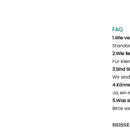
FAQ
1.Wie v
Standa
2.Wie l
Für kle
3.Sind 
Wir sin
4.Könne
Ja, ein 
5.Was s
Bitte w
HEISSE 