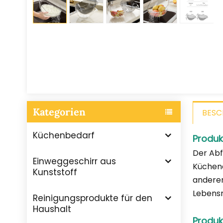
Kategorien
BESC
Küchenbedarf
Produk
Der Abf
Einweggeschirr aus
Küchena
Kunststoff
anderen
Lebensm
Reinigungsprodukte für den
Haushalt
Produk