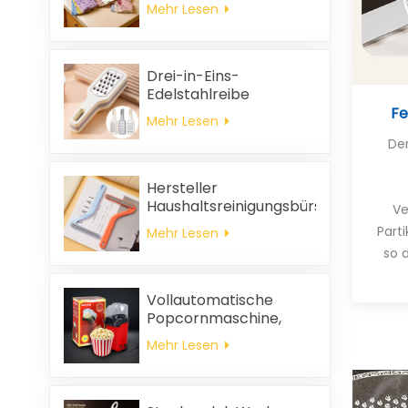
ölabweisend, leicht zu
Mehr Lesen
reinigen, dick, bedruckt,
quadratisch, aus
Korallenvlies,
wiederverwendbar,
Drei-in-Eins-
umweltfreundlich
Edelstahlreibe
Fe
Mehr Lesen
Der
Hersteller
Haushaltsreinigungsbürste
Ve
aus Kunststoff Kleidung
Parti
Mehr Lesen
statische
so 
Haarentfernung
Vollautomatische
Popcornmaschine,
tragbare
Mehr Lesen
Popcornmaschine für
Zuhause