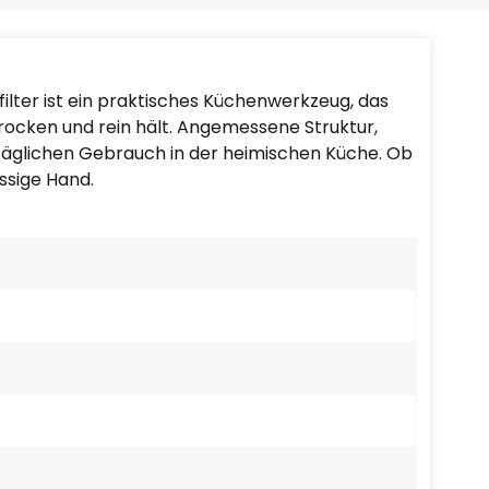
Português
Nederlands
ilter ist ein praktisches Küchenwerkzeug, das
Türkçe
trocken und rein hält. Angemessene Struktur,
 täglichen Gebrauch in der heimischen Küche. Ob
العربية
ssige Hand.