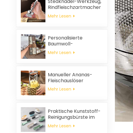
Steaknadel-Werkzeug,
Rindfleischzartmacher
Mehr Lesen
Personalisierte
Baumwoll-
Hochzeitsgeschenke
Mehr Lesen
und
Haushaltsreinigungstücher,
quadratische
Servietten und
Manueller Ananas-
Putzlappen-
Fleischauslöser
Geschenkset
Mehr Lesen
Praktische Kunststoff-
Reinigungsbürste im
Großhandel
Mehr Lesen