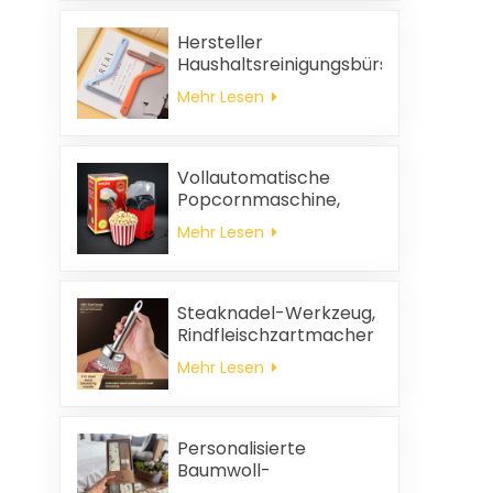
Hersteller
Haushaltsreinigungsbürste
aus Kunststoff Kleidung
Mehr Lesen
statische
Haarentfernung
Vollautomatische
Popcornmaschine,
tragbare
Mehr Lesen
Popcornmaschine für
Zuhause
Steaknadel-Werkzeug,
Rindfleischzartmacher
Mehr Lesen
Personalisierte
Baumwoll-
Hochzeitsgeschenke