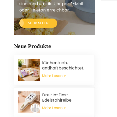
sind rund um die Uhr per E-Mail
oder Telefon erreichbar.
MEHR SEHEN
Neue Produkte
Küchentuch,
antihaftbeschichtet,
ölabweisend, leicht zu
Mehr Lesen
reinigen, dick, bedruckt,
quadratisch, aus
Korallenvlies,
wiederverwendbar,
Drei-in-Eins-
umweltfreundlich
Edelstahlreibe
Mehr Lesen