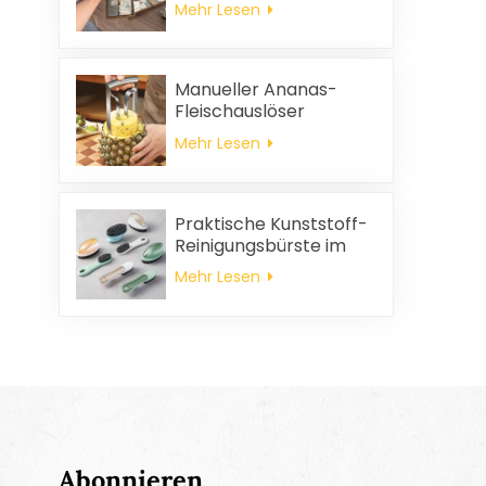
Mehr Lesen
und
Haushaltsreinigungstücher,
quadratische
Servietten und
Manueller Ananas-
Putzlappen-
Fleischauslöser
Geschenkset
Mehr Lesen
Praktische Kunststoff-
Reinigungsbürste im
Großhandel
Mehr Lesen
Abonnieren