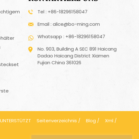
ichtigem
Tel : +86-18296158047
Email : alice@bo-ming.com
Whatsapp : +86-18296158047
hälter
s
No. 903, Building A SEC 891 Haicang
Dadao Haicang District Xiamen
Fujian China 361026
steckset
rste
 UNTERSTÜTZT
Seitenverzeichnis
/
Blog
/
Xml
/