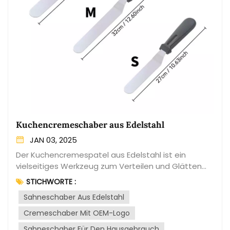
Kuchencremeschaber aus Edelstahl
JAN 03, 2025
Der Kuchencremespatel aus Edelstahl ist ein
vielseitiges Werkzeug zum Verteilen und Glätten
von Zuckerguss oder Sahne auf Kuchen. Dieser aus
STICHWORTE :
hochwertigem Edelstahl gefertigte Spatel bietet
Sahneschaber Aus Edelstahl
Langlebigkeit, Hygiene und
Benutzerfreundlichkeit.Die Klinge des Spatels ist
Cremeschaber Mit OEM-Logo
typischerweise flach und spitz zulaufend, was ein
Sahneschaber Für Den Hausgebrauch