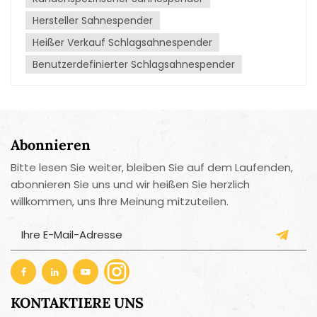
sodass er auch bei regelmäßiger Verwendung in
ausgezeichnetem Zustand bleibt.Einfache
Hersteller Sahnespender
Bedienung: Der Spender zeichnet sich durch sein
Heißer Verkauf Schlagsahnespender
benutzerfreundliches Design aus und ermöglicht
Benutzerdefinierter Schlagsahnespender
müheloses Schlagen und Dosieren von Sahne. Er
wird mit einer Ladehalterung, einem Druckregler und
einem praktischen Auslöser zur Steuerung des
Durchflusses geliefert.Kapazitätsoptionen: Der
Sahnespender ist in verschiedenen Größen
Abonnieren
erhältlich, vom kleinen Handgerät für den
persönlichen Gebrauch bis hin zu größeren
Bitte lesen Sie weiter, bleiben Sie auf dem Laufenden,
Modellen, die für professionelle Küchen oder
abonnieren Sie uns und wir heißen Sie herzlich
gewerbliche Anwendungen geeignet sind.
willkommen, uns Ihre Meinung mitzuteilen.
KONTAKTIERE UNS