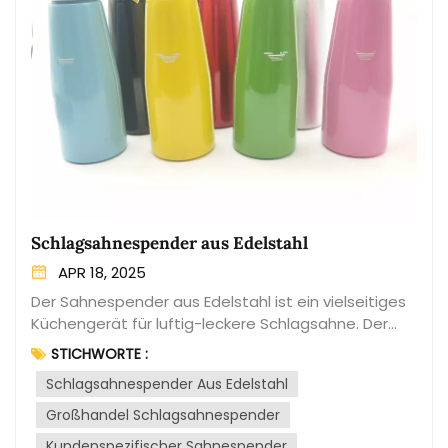
Schlagsahnespender aus Edelstahl
APR 18, 2025
Der Sahnespender aus Edelstahl ist ein vielseitiges
Küchengerät für luftig-leckere Schlagsahne. Der
aus hochwertigem Edelstahl gefertigte Spender
STICHWORTE :
bietet Langlebigkeit, Funktionalität und eine
Schlagsahnespender Aus Edelstahl
elegante Optik. Hochwertiges Material: Der Spender
ist aus lebensmittelechtem Edelstahl gefertigt und
Großhandel Schlagsahnespender
somit beständig gegen Rost, Korrosion und Flecken,
Kundenspezifischer Sahnespender