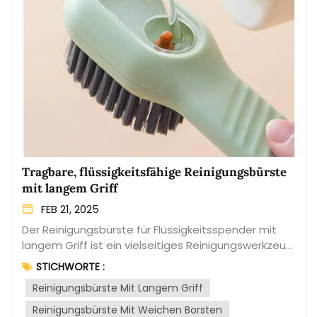
Tragbare, flüssigkeitsfähige Reinigungsbürste
mit langem Griff
FEB 21, 2025
Der Reinigungsbürste für Flüssigkeitsspender mit
langem Griff ist ein vielseitiges Reinigungswerkzeug,
das Reinigungsaufgaben bequemer und effizienter
STICHWORTE :
macht. Dank ihres einzigartigen Designs und ihrer
Reinigungsbürste Mit Langem Griff
Funktionalität ermöglicht diese Bürste das einfache
Auftragen von Reinigungsflüssigkeit beim
Reinigungsbürste Mit Weichen Borsten