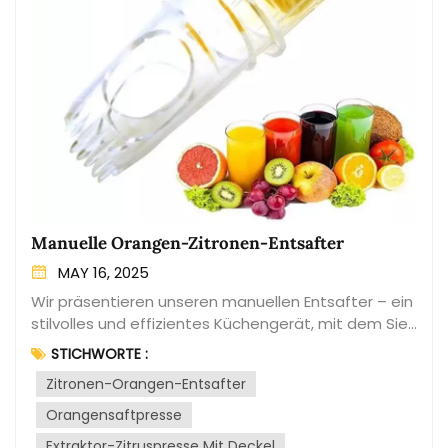
Manuelle Orangen-Zitronen-Entsafter
MAY 16, 2025
Wir präsentieren unseren manuellen Entsafter – ein
stilvolles und effizientes Küchengerät, mit dem Sie
Ihre Lieblingsfrüchte bis zum letzten Tropfen
STICHWORTE :
auspressen können. Dieser kompakte und
Zitronen-Orangen-Entsafter
benutzerfreundliche Entsafter eignet sich perfekt
zum mühelosen Auspressen von Orangen, Zitronen,
Orangensaftpresse
Limetten und mehr und bietet Ihnen jederzeit einen
Extraktor-Zitruspresse Mit Deckel