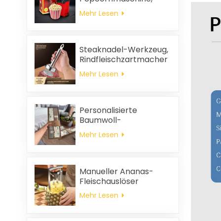
tragbare
Mehr Lesen
Popcornmaschine für
Zuhause
Steaknadel-Werkzeug,
Rindfleischzartmacher
Mehr Lesen
Personalisierte
Baumwoll-
Hochzeitsgeschenke
Mehr Lesen
und
Haushaltsreinigungstücher,
quadratische
Servietten und
Manueller Ananas-
Putzlappen-
Fleischauslöser
Geschenkset
Mehr Lesen