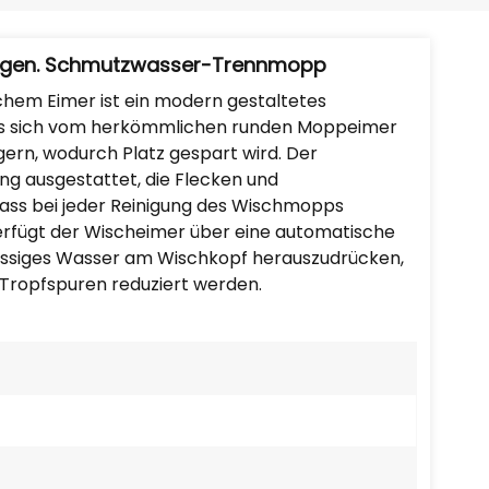
Português
Nederlands
mögen. Schmutzwasser-Trennmopp
em Eimer ist ein modern gestaltetes
Türkçe
 das sich vom herkömmlichen runden Moppeimer
agern, wodurch Platz gespart wird. Der
العربية
ng ausgestattet, die Flecken und
dass bei jeder Reinigung des Wischmopps
erfügt der Wischeimer über eine automatische
hüssiges Wasser am Wischkopf herauszudrücken,
Tropfspuren reduziert werden.