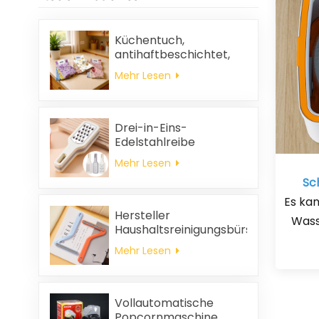
Küchentuch,
antihaftbeschichtet,
ölabweisend, leicht zu
Mehr Lesen
reinigen, dick, bedruckt,
quadratisch, aus
Korallenvlies,
wiederverwendbar,
Drei-in-Eins-
umweltfreundlich
Edelstahlreibe
Mehr Lesen
Sc
Es ka
Hersteller
Wass
Haushaltsreinigungsbürste
aus Kunststoff Kleidung
Mehr Lesen
statische
Haarentfernung
Vollautomatische
Popcornmaschine,