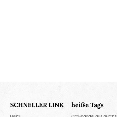
vermeiden. 
Obst- und G
mühelosen E
Vielzahl von
und der kom
und effizient
eine Gemüsep
praktische E
SCHNELLER LINK
heiße Tags
Heim
Großhandel aus durchs