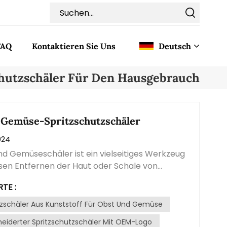
FAQ
Kontaktieren Sie Uns
Deutsch
chutzschäler Für Den Hausgebrauch
English
Français
 Gemüse-Spritzschutzschäler
024
Deutsch
d Gemüseschäler ist ein vielseitiges Werkzeug
Italiano
en Entfernen der Haut oder Schale von
en Obst- und Gemüsesorten. Es ist ein
TE :
Pусский
ares Küchengerät, das die Zubereitung von
infacht. Dieser Schäler verfügt typischerweise
tzschäler Aus Kunststoff Für Obst Und Gemüse
Español
harfe Klinge aus rostfreiem Stahl, die an einem
iderter Spritzschutzschäler Mit OEM-Logo
ff befestigt ist. Die Klinge ist abgewinkelt und