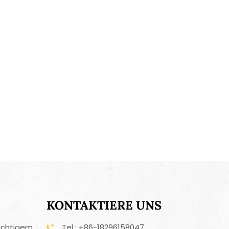
Zusammenfassend lässt sich sagen, dass der
emüseschäler ein praktisches Werkzeug zum
ntfernen der Haut oder Schale von einer
 Produkten ist. Seine scharfe, gebogene Klinge
fortable Griff machen Schälarbeiten schnell
. Egal, ob Sie einen Salat, einen Obstteller oder
fanne zubereiten, dieser Schäler ist eine
rgänzung für Ihr Arsenal.
KONTAKTIERE UNS
ichtigem
Tel : +86-18296158047