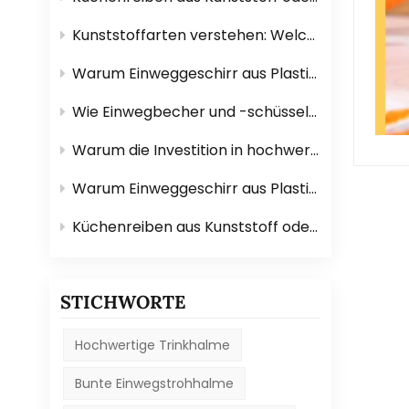
Kunststoffarten verstehen: Welche eignen sich für Geschirr?
Warum Einweggeschirr aus Plastik perfekt für Veranstaltungen im Freien geeignet ist?
Wie Einwegbecher und -schüsseln das Catering erleichtern?
Warum die Investition in hochwertige Mopps und Bürsten Ihnen Zeit spart?
Warum Einweggeschirr aus Plastik perfekt für Veranstaltungen im Freien geeignet ist?
Küchenreiben aus Kunststoff oder Edelstahl: Welche ist besser?
STICHWORTE
Hochwertige Trinkhalme
Bunte Einwegstrohhalme