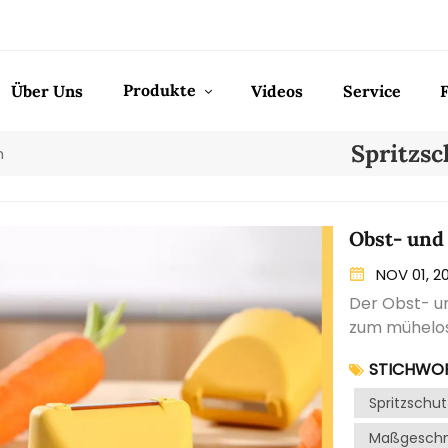
Produkte
Über Uns
Videos
Service
Spritzs
h
Obst- und
NOV 01, 2
Der Obst- un
zum mühelos
verschieden
STICHWOR
unverzichtb
Speisen vere
Spritzschu
über eine sc
Maßgeschne
bequemen Gri