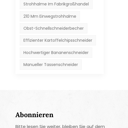
Strohhalme Im Fabrikgroßhandel
210 Mm Einwegstrohhalme
Obst-Schnellschneiderbecher
Effizienter Kartoffelchipsschneider
Hochwertiger Bananenschneider
Manueller Tassenschneider
Abonnieren
Bitte lesen Sie weiter, bleiben Sie auf dem