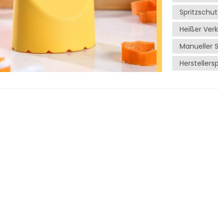
gebogen und
Spritzschu
Schälbewegun
Heißer Ver
einer Vielza
Karotten un
Manueller S
Gemüseschäle
Herstellers
Zeit und Müh
Haut mit ein
über die Obe
und minimier
das Schälen
ihre Textur 
können Bitte
was zu einem
Die Reinigun
Die meisten
problemlos 
gewaschen we
mit der Klin