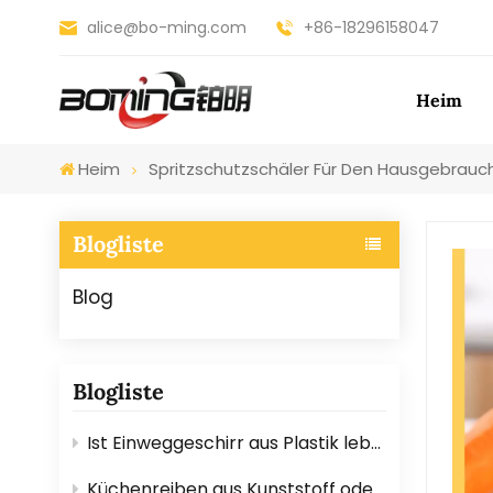
alice@bo-ming.com
+86-18296158047
Heim
Heim
Spritzschutzschäler Für Den Hausgebrauc
Blogliste
Blog
Blogliste
Ist Einweggeschirr aus Plastik lebensmittelecht? Hier ist die Antwort.
Küchenreiben aus Kunststoff oder Edelstahl: Welche ist besser?