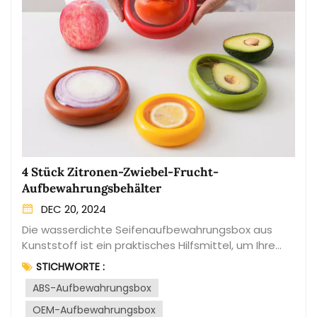
4 Stück Zitronen-Zwiebel-Frucht-
Aufbewahrungsbehälter
DEC 20, 2024
Die wasserdichte Seifenaufbewahrungsbox aus
Kunststoff ist ein praktisches Hilfsmittel, um Ihre
Seife trocken und geschützt aufzubewahren. Diese
STICHWORTE :
Aufbewahrungsbox aus robustem Kunststoff wurde
ABS-Aufbewahrungsbox
speziell entwickelt, um Wasserschäden zu
verhindern und die Lebensdauer Ihrer Seife zu
OEM-Aufbewahrungsbox