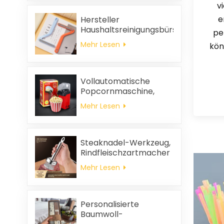
v
e
Hersteller
Haushaltsreinigungsbürste
pe
aus Kunststoff Kleidung
Mehr Lesen
kön
statische
Haarentfernung
Vollautomatische
Popcornmaschine,
tragbare
Mehr Lesen
Popcornmaschine für
Zuhause
Steaknadel-Werkzeug,
Rindfleischzartmacher
Mehr Lesen
Personalisierte
Baumwoll-