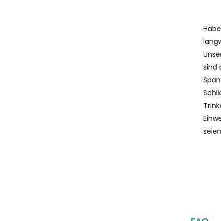
Haben
langw
Unse
sind 
Span
Schli
Trink
Einw
seien