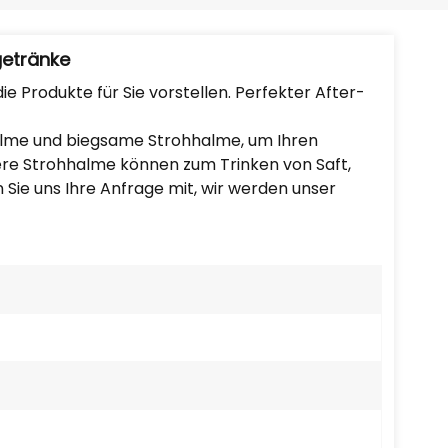
Português
Nederlands
getränke
e Produkte für Sie vorstellen. Perfekter After-
Türkçe
halme und biegsame Strohhalme, um Ihren
العربية
ere Strohhalme können zum Trinken von Saft,
 Sie uns Ihre Anfrage mit, wir werden unser