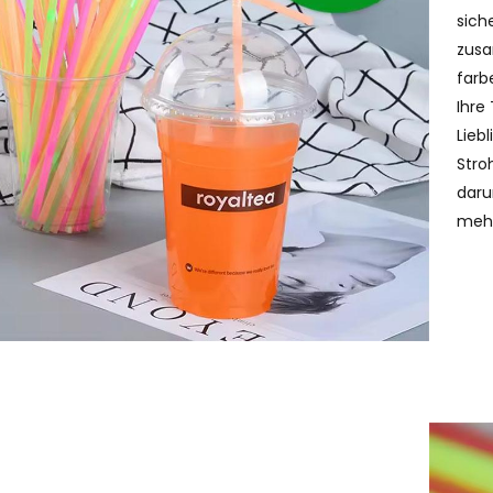
sich
zusa
farb
Ihre
Lieb
Stro
daru
mehr