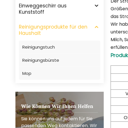
Der Str
Einweggeschirr aus
Größen
Kunststoff
das Str
Wir hab
Reinigungsprodukte für den
untersc
Haushalt
Milch, 
Reinigungstuch
erfüllen
Produk
Reinigungsbürste
Mop
Wie Können Wir Ihnen Helfen
O
Sie können uns auf jedem für Sie
passenden Weg kontaktieren. Wir