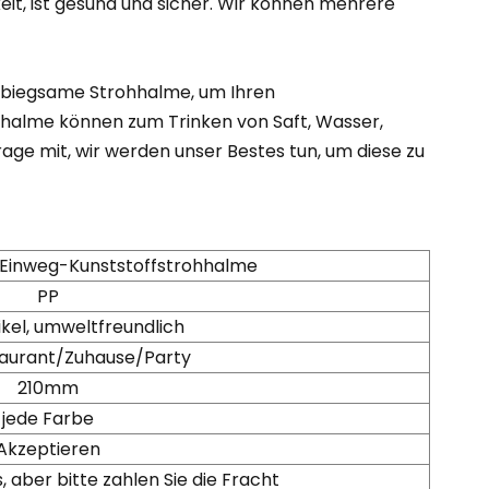
it, ist gesund und sicher. Wir können mehrere
d biegsame Strohhalme, um Ihren
hhalme können zum Trinken von Saft, Wasser,
rage mit, wir werden unser Bestes tun, um diese zu
Einweg-Kunststoffstrohhalme
PP
kel, umweltfreundlich
taurant/Zuhause/Party
210mm
jede Farbe
Akzeptieren
, aber bitte zahlen Sie die Fracht