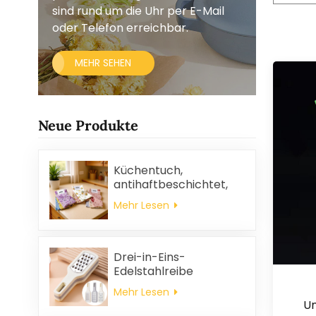
sind rund um die Uhr per E-Mail
oder Telefon erreichbar.
MEHR SEHEN
Neue Produkte
Küchentuch,
antihaftbeschichtet,
ölabweisend, leicht zu
Mehr Lesen
reinigen, dick, bedruckt,
quadratisch, aus
Korallenvlies,
wiederverwendbar,
Drei-in-Eins-
umweltfreundlich
Edelstahlreibe
Mehr Lesen
Un