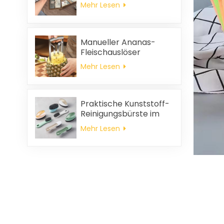
Hochzeitsgeschenke
Mehr Lesen
und
Haushaltsreinigungstücher,
quadratische
Servietten und
Manueller Ananas-
Putzlappen-
Fleischauslöser
Geschenkset
Mehr Lesen
Praktische Kunststoff-
Reinigungsbürste im
Großhandel
Mehr Lesen