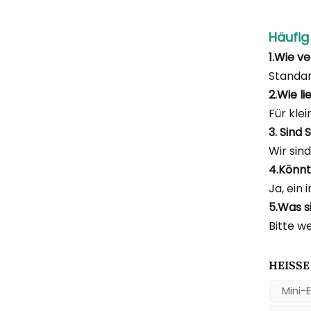
Häufig
1.Wie v
Standa
2.Wie l
Für kle
3. Sind
Wir sin
4.Könnt
Ja, ein 
5.Was s
Bitte w
HEISSE 
Mini-