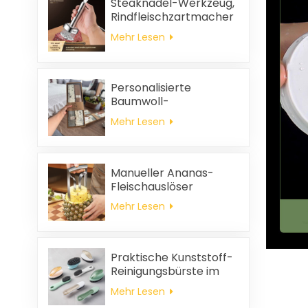
Steaknadel-Werkzeug,
Rindfleischzartmacher
Mehr Lesen
Personalisierte
Baumwoll-
Hochzeitsgeschenke
Mehr Lesen
und
Haushaltsreinigungstücher,
quadratische
Servietten und
Manueller Ananas-
Putzlappen-
Fleischauslöser
Geschenkset
Mehr Lesen
Praktische Kunststoff-
Reinigungsbürste im
Großhandel
Mehr Lesen