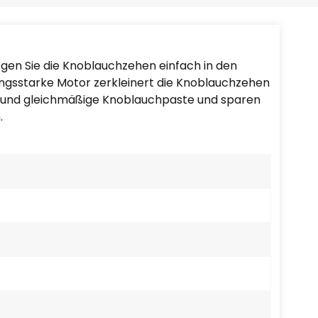
Português
Nederlands
egen Sie die Knoblauchzehen einfach in den
Türkçe
ungsstarke Motor zerkleinert die Knoblauchzehen
te und gleichmäßige Knoblauchpaste und sparen
العربية
.