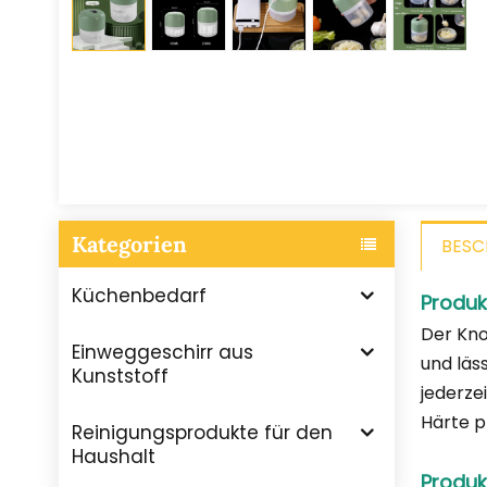
Kategorien
BESC
Küchenbedarf
Produk
Der Kno
Einweggeschirr aus
und läs
Kunststoff
jederze
Härte p
Reinigungsprodukte für den
Haushalt
Produk