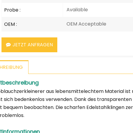
Available
Probe :
OEM Acceptable
OEM :
JETZT ANFRAGEN
HREIBUNG
tbeschreibung
blauchzerkleinerer aus lebensmittelechtem Material ist 
st sich bedenkenlos verwenden. Dank des transparenten D
it bequem beobachten. Die scharfen Edelstahlklingen ze
roblemlos.
tinformationen