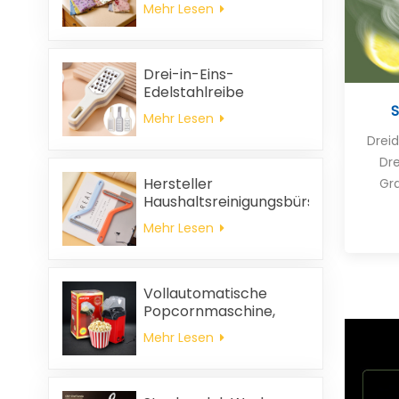
ölabweisend, leicht zu
Mehr Lesen
reinigen, dick, bedruckt,
quadratisch, aus
Korallenvlies,
wiederverwendbar,
Drei-in-Eins-
umweltfreundlich
Edelstahlreibe
S
Mehr Lesen
Drei
Dre
Hersteller
Gra
Haushaltsreinigungsbürste
aus Kunststoff Kleidung
Mehr Lesen
statische
Haarentfernung
Vollautomatische
Popcornmaschine,
tragbare
Mehr Lesen
Popcornmaschine für
Zuhause