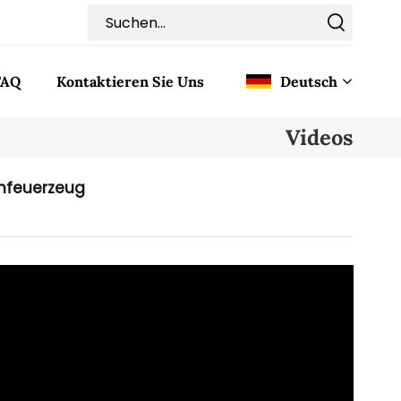
FAQ
Kontaktieren Sie Uns
Deutsch
Videos
English
enfeuerzeug
Français
Deutsch
Italiano
Pусский
Español