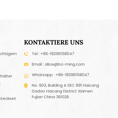
KONTAKTIERE UNS
ichtigem
Tel : +86-18296158047
Email : alice@bo-ming.com
Whatsapp : +86-18296158047
hälter
s
No. 903, Building A SEC 891 Haicang
Dadao Haicang District Xiamen
Fujian China 361026
steckset