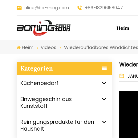
alice@bo-ming.com
+86-18296158047
Heim
Heim
Videos
Wiederaufladbares Winddichtes
Wieder
Kategorien
JANU
Küchenbedarf
Einweggeschirr aus
Kunststoff
Reinigungsprodukte für den
Haushalt