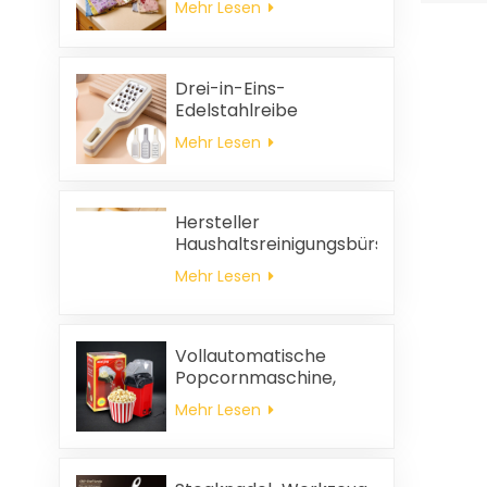
Mehr Lesen
reinigen, dick, bedruckt,
quadratisch, aus
Korallenvlies,
wiederverwendbar,
Drei-in-Eins-
umweltfreundlich
Edelstahlreibe
Mehr Lesen
Hersteller
Haushaltsreinigungsbürste
aus Kunststoff Kleidung
Mehr Lesen
statische
Haarentfernung
Vollautomatische
Popcornmaschine,
tragbare
Mehr Lesen
Popcornmaschine für
Zuhause