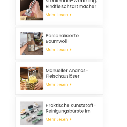
Steaknadel-Werkzeug,
Rindfleischzartmacher
Mehr Lesen
Personalisierte
Baumwoll-
Hochzeitsgeschenke
Mehr Lesen
und
Haushaltsreinigungstücher,
quadratische
Servietten und
Manueller Ananas-
Putzlappen-
Fleischauslöser
Geschenkset
Mehr Lesen
Praktische Kunststoff-
Reinigungsbürste im
Großhandel
Mehr Lesen