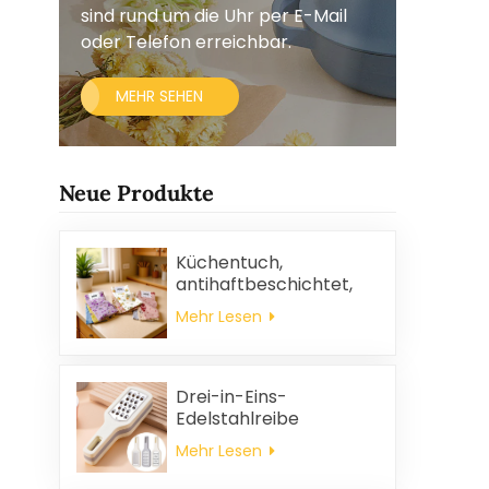
sind rund um die Uhr per E-Mail
oder Telefon erreichbar.
MEHR SEHEN
Neue Produkte
Küchentuch,
antihaftbeschichtet,
ölabweisend, leicht zu
Mehr Lesen
reinigen, dick, bedruckt,
quadratisch, aus
Korallenvlies,
wiederverwendbar,
Drei-in-Eins-
umweltfreundlich
Edelstahlreibe
Mehr Lesen