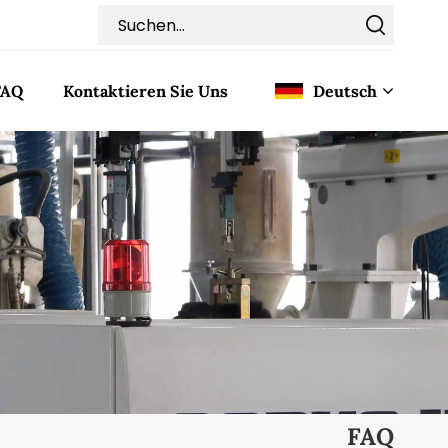
FAQ
Kontaktieren Sie Uns
Deutsch
English
Français
Deutsch
Italiano
Pусский
Español
FAQ