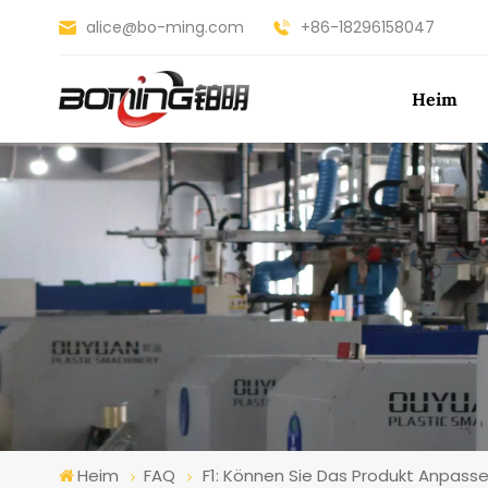
alice@bo-ming.com
+86-18296158047
Heim
Heim
FAQ
F1: Können Sie Das Produkt Anpass