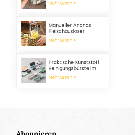
Hochzeitsgeschenke
Mehr Lesen
und
Haushaltsreinigungstücher,
quadratische
Servietten und
Manueller Ananas-
Putzlappen-
Fleischauslöser
Geschenkset
Mehr Lesen
Praktische Kunststoff-
Reinigungsbürste im
Großhandel
Mehr Lesen
Abonnieren