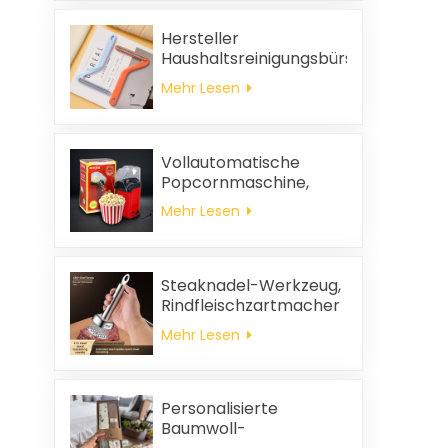
Hersteller
Haushaltsreinigungsbürste
aus Kunststoff Kleidung
Mehr Lesen
statische
Haarentfernung
Vollautomatische
Popcornmaschine,
tragbare
Mehr Lesen
Popcornmaschine für
Zuhause
Steaknadel-Werkzeug,
Rindfleischzartmacher
Mehr Lesen
Personalisierte
Baumwoll-