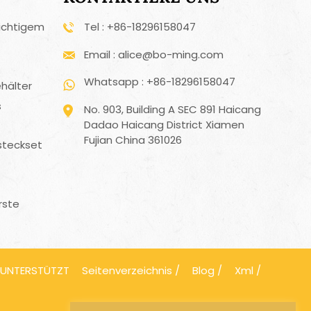
ichtigem
Tel : +86-18296158047
Email : alice@bo-ming.com
Whatsapp : +86-18296158047
hälter
s
No. 903, Building A SEC 891 Haicang
Dadao Haicang District Xiamen
Fujian China 361026
steckset
rste
 UNTERSTÜTZT
Seitenverzeichnis
/
Blog
/
Xml
/