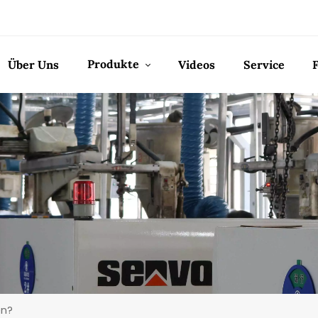
Produkte
Über Uns
Videos
Service
en?