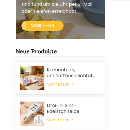
sind rund um die Uhr per E-Mail
oder Telefon erreichbar.
MEHR SEHEN
Neue Produkte
Küchentuch,
antihaftbeschichtet,
ölabweisend, leicht zu
Mehr Lesen
reinigen, dick, bedruckt,
quadratisch, aus
Korallenvlies,
wiederverwendbar,
Drei-in-Eins-
umweltfreundlich
Edelstahlreibe
Mehr Lesen