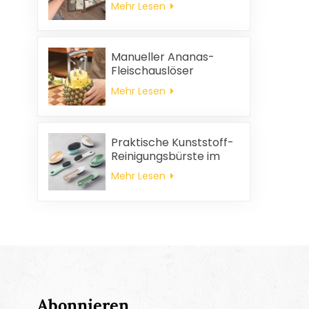
Mehr Lesen
und
Haushaltsreinigungstücher,
quadratische
Servietten und
Manueller Ananas-
Putzlappen-
Fleischauslöser
Geschenkset
Mehr Lesen
Praktische Kunststoff-
Reinigungsbürste im
Großhandel
Mehr Lesen
Abonnieren