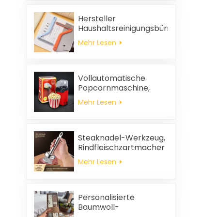
Hersteller
Haushaltsreinigungsbürste
aus Kunststoff Kleidung
Mehr Lesen
statische
Haarentfernung
Vollautomatische
Popcornmaschine,
tragbare
Mehr Lesen
Popcornmaschine für
Zuhause
Steaknadel-Werkzeug,
Rindfleischzartmacher
Mehr Lesen
Personalisierte
Baumwoll-
Hochzeitsgeschenke