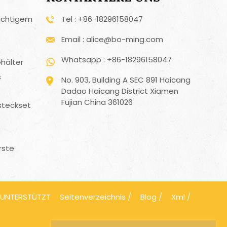
ichtigem
Tel : +86-18296158047
Email : alice@bo-ming.com
Whatsapp : +86-18296158047
hälter
s
No. 903, Building A SEC 891 Haicang
Dadao Haicang District Xiamen
Fujian China 361026
steckset
rste
 UNTERSTÜTZT
Seitenverzeichnis
/
Blog
/
Xml
/