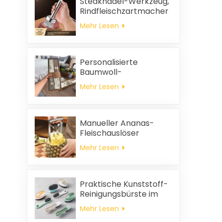
Steaknadel-Werkzeug,
Rindfleischzartmacher
Mehr Lesen
Personalisierte
Baumwoll-
Hochzeitsgeschenke
Mehr Lesen
und
Haushaltsreinigungstücher,
quadratische
Servietten und
Manueller Ananas-
Putzlappen-
Fleischauslöser
Geschenkset
Mehr Lesen
Praktische Kunststoff-
Reinigungsbürste im
Großhandel
Mehr Lesen