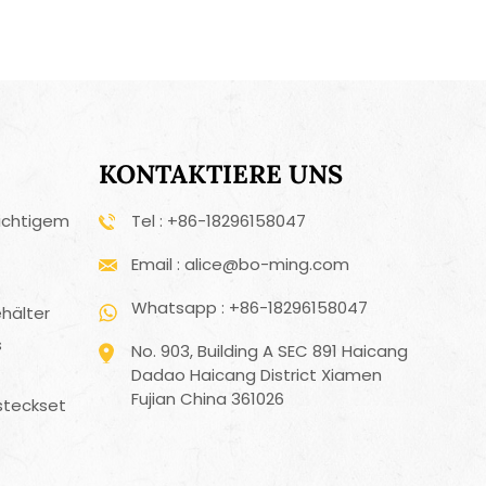
KONTAKTIERE UNS
ichtigem
Tel : +86-18296158047
Email : alice@bo-ming.com
Whatsapp : +86-18296158047
hälter
s
No. 903, Building A SEC 891 Haicang
Dadao Haicang District Xiamen
Fujian China 361026
steckset