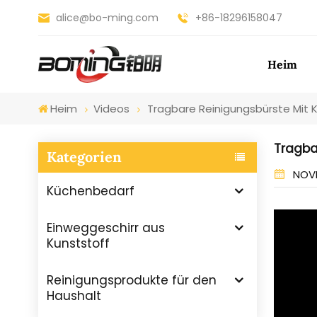
alice@bo-ming.com
+86-18296158047
Heim
Heim
Videos
Tragbare Reinigungsbürste Mit K
Tragba
Kategorien
NOVE
Küchenbedarf
Einweggeschirr aus
Kunststoff
Reinigungsprodukte für den
Haushalt