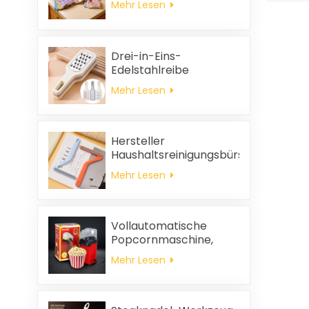
Mehr Lesen
reinigen, dick, bedruckt,
quadratisch, aus
Korallenvlies,
wiederverwendbar,
Drei-in-Eins-
umweltfreundlich
Edelstahlreibe
Mehr Lesen
Hersteller
Haushaltsreinigungsbürste
aus Kunststoff Kleidung
Mehr Lesen
statische
Haarentfernung
Vollautomatische
Popcornmaschine,
tragbare
Mehr Lesen
Popcornmaschine für
Zuhause