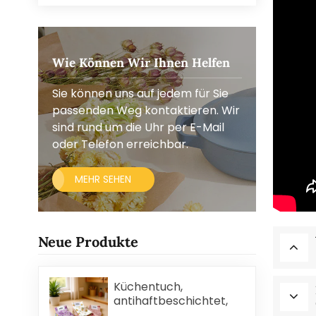
Wie Können Wir Ihnen Helfen
Sie können uns auf jedem für Sie
passenden Weg kontaktieren. Wir
sind rund um die Uhr per E-Mail
oder Telefon erreichbar.
MEHR SEHEN
Neue Produkte
Küchentuch,
antihaftbeschichtet,
ölabweisend, leicht zu