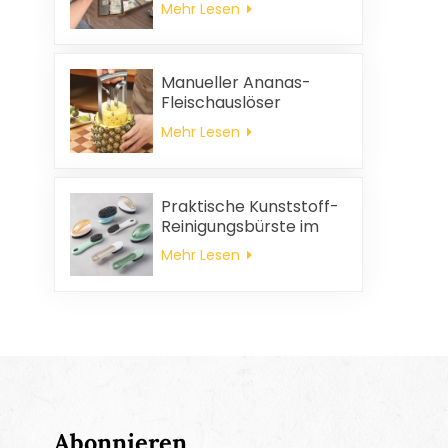
Mehr Lesen
und
Haushaltsreinigungstücher,
quadratische
Servietten und
Manueller Ananas-
Putzlappen-
Fleischauslöser
Geschenkset
Mehr Lesen
Praktische Kunststoff-
Reinigungsbürste im
Großhandel
Mehr Lesen
Abonnieren