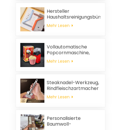
Hersteller
Haushaltsreinigungsbürste
aus Kunststoff Kleidung
Mehr Lesen
statische
Haarentfernung
Vollautomatische
Popcornmaschine,
tragbare
Mehr Lesen
Popcornmaschine für
Zuhause
Steaknadel-Werkzeug,
Rindfleischzartmacher
Mehr Lesen
Personalisierte
Baumwoll-
Hochzeitsgeschenke