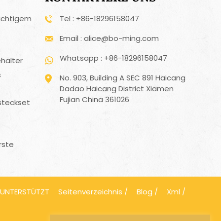
ichtigem
Tel : +86-18296158047
Email : alice@bo-ming.com
Whatsapp : +86-18296158047
hälter
s
No. 903, Building A SEC 891 Haicang
Dadao Haicang District Xiamen
Fujian China 361026
steckset
rste
 UNTERSTÜTZT
Seitenverzeichnis
/
Blog
/
Xml
/