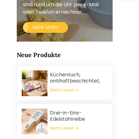
sind rund um die Uhr per E-Mail
oder Telefon erreichbar.
MEHR SEHEN
Neue Produkte
Küchentuch,
antihaftbeschichtet,
ölabweisend, leicht zu
Mehr Lesen
reinigen, dick, bedruckt,
quadratisch, aus
Korallenvlies,
wiederverwendbar,
Drei-in-Eins-
umweltfreundlich
Edelstahlreibe
Mehr Lesen