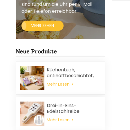
sind rund um die Uhr per E-Mail
oder Telefon erreichbar.
MEHR SEHEN
Neue Produkte
Küchentuch,
antihaftbeschichtet,
ölabweisend, leicht zu
Mehr Lesen
reinigen, dick, bedruckt,
quadratisch, aus
Korallenvlies,
wiederverwendbar,
Drei-in-Eins-
umweltfreundlich
Edelstahlreibe
Mehr Lesen