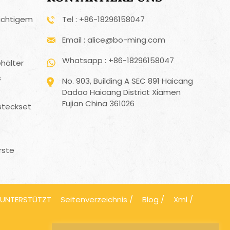
ichtigem
Tel : +86-18296158047
Email : alice@bo-ming.com
Whatsapp : +86-18296158047
hälter
s
No. 903, Building A SEC 891 Haicang
Dadao Haicang District Xiamen
Fujian China 361026
steckset
rste
 UNTERSTÜTZT
Seitenverzeichnis
/
Blog
/
Xml
/