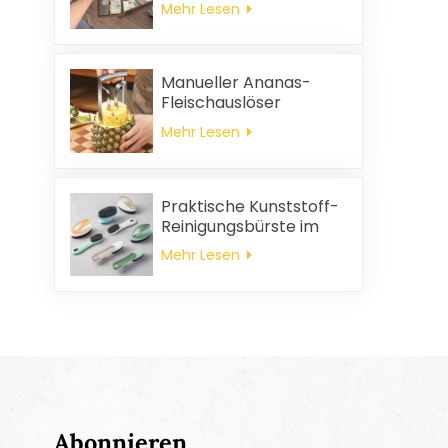
Mehr Lesen
und
Haushaltsreinigungstücher,
quadratische
Servietten und
Manueller Ananas-
Putzlappen-
Fleischauslöser
Geschenkset
Mehr Lesen
Praktische Kunststoff-
Reinigungsbürste im
Großhandel
Mehr Lesen
Abonnieren