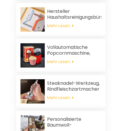
Hersteller
Haushaltsreinigungsbürste
aus Kunststoff Kleidung
Mehr Lesen
statische
Haarentfernung
Vollautomatische
Popcornmaschine,
tragbare
Mehr Lesen
Popcornmaschine für
Zuhause
Steaknadel-Werkzeug,
Rindfleischzartmacher
Mehr Lesen
Personalisierte
Baumwoll-
Hochzeitsgeschenke