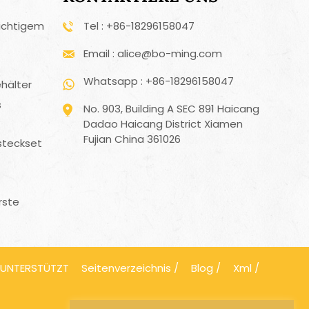
ichtigem
Tel : +86-18296158047
Email : alice@bo-ming.com
Whatsapp : +86-18296158047
hälter
s
No. 903, Building A SEC 891 Haicang
Dadao Haicang District Xiamen
Fujian China 361026
steckset
rste
 UNTERSTÜTZT
Seitenverzeichnis
/
Blog
/
Xml
/