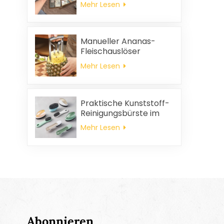
Mehr Lesen
und
Haushaltsreinigungstücher,
quadratische
Servietten und
Manueller Ananas-
Putzlappen-
Fleischauslöser
Geschenkset
Mehr Lesen
Praktische Kunststoff-
Reinigungsbürste im
Großhandel
Mehr Lesen
Abonnieren