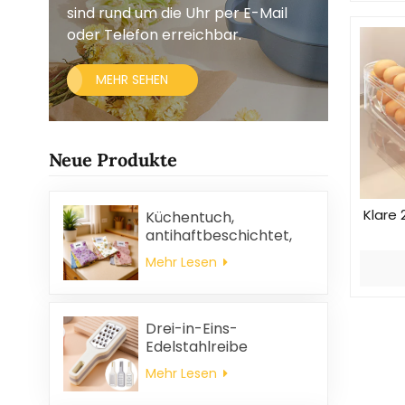
sind rund um die Uhr per E-Mail
oder Telefon erreichbar.
MEHR SEHEN
Neue Produkte
Klare 
Küchentuch,
antihaftbeschichtet,
ölabweisend, leicht zu
Mehr Lesen
reinigen, dick, bedruckt,
quadratisch, aus
Korallenvlies,
wiederverwendbar,
Drei-in-Eins-
umweltfreundlich
Edelstahlreibe
Mehr Lesen