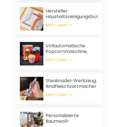
Hersteller
Haushaltsreinigungsbürste
aus Kunststoff Kleidung
Mehr Lesen
statische
Haarentfernung
Vollautomatische
Popcornmaschine,
tragbare
Mehr Lesen
Popcornmaschine für
Zuhause
Steaknadel-Werkzeug,
Rindfleischzartmacher
Mehr Lesen
Personalisierte
Baumwoll-
Hochzeitsgeschenke