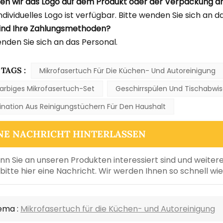
en wir das Logo auf dem Produkt oder der Verpackung 
individuelles Logo ist verfügbar. Bitte wenden Sie sich an d
ind Ihre Zahlungsmethoden?
enden Sie sich an das Personal.
TAGS :
Mikrofasertuch Für Die Küchen- Und Autoreinigung
arbiges Mikrofasertuch-Set
Geschirrspülen Und Tischabwi
nation Aus Reinigungstüchern Für Den Haushalt
NE NACHRICHT HINTERLASSEN
n Sie an unseren Produkten interessiert sind und weiter
 bitte hier eine Nachricht. Wir werden Ihnen so schnell w
ema :
Mikrofasertuch für die Küchen- und Autoreinigung