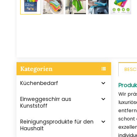
Kategorien
BESC
Küchenbedarf
Produk
Wir prä
Einweggeschirr aus
luxuriö
Kunststoff
entfern
schont 
Reinigungsprodukte für den
exzelle
Haushalt
individ