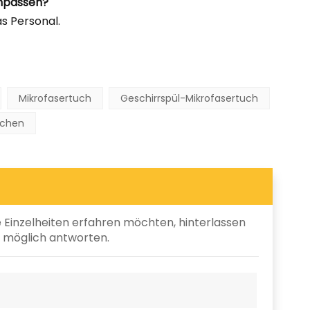
anpassen?
as Personal.
Mikrofasertuch
Geschirrspül-Mikrofasertuch
schen
e Einzelheiten erfahren möchten, hinterlassen
ie möglich antworten.