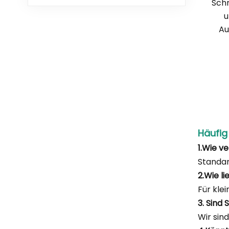
Schm
u
Au
Häufig
1.Wie v
Standa
2.Wie l
Für kle
3. Sind
Wir sin