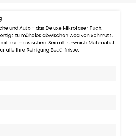
Português
Nederlands
g
che und
Auto -
das Deluxe
Mikrofaser
Tuch.
Türkçe
ertigt zu
mühelos abwischen
weg von Schmutz
,
 mit
nur ein
wischen.
Sein ultra
-weich
Material ist
العربية
für alle
Ihre Reinigung
Bedürfnisse.