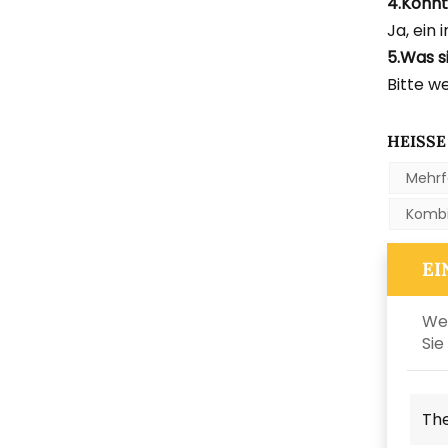
4.Könnt
Ja, ein 
5.Was s
Bitte w
HEISSE 
Mehrf
Kombi
EI
Wen
Sie
Th