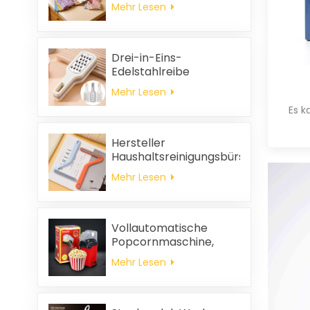
ölabweisend, leicht zu
Mehr Lesen
reinigen, dick, bedruckt,
quadratisch, aus
Korallenvlies,
wiederverwendbar,
Drei-in-Eins-
umweltfreundlich
Edelstahlreibe
Mehr Lesen
Es 
Hersteller
Haushaltsreinigungsbürste
aus Kunststoff Kleidung
Mehr Lesen
statische
Haarentfernung
Vollautomatische
Popcornmaschine,
tragbare
Mehr Lesen
Popcornmaschine für
Zuhause