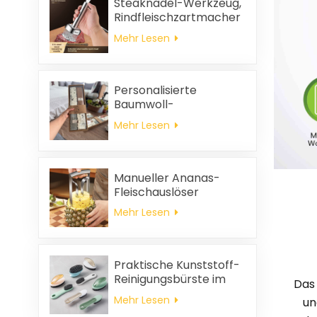
Steaknadel-Werkzeug,
Rindfleischzartmacher
Mehr Lesen
Personalisierte
Baumwoll-
Hochzeitsgeschenke
Mehr Lesen
und
Haushaltsreinigungstücher,
quadratische
Servietten und
Manueller Ananas-
Putzlappen-
Fleischauslöser
Geschenkset
Mehr Lesen
Praktische Kunststoff-
Reinigungsbürste im
Das
Großhandel
Mehr Lesen
un