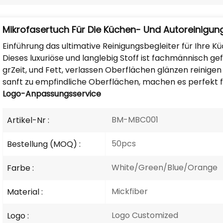
Mikrofasertuch Für Die Küchen- Und Autoreinigun
Einführung
das ultimative
Reinigungsbegleiter
für Ihre
Kü
Dieses luxuriöse
und langlebig
Stoff ist
fachmännisch
gef
gr
Zeit,
und Fett
, verlassen
Oberflächen glänzen
reinigen
sanft zu
empfindliche Oberflächen
, machen
es perfekt
Logo-Anpassungsservice
BM-MBC001
Artikel-Nr :
50pcs
Bestellung (MOQ) :
White/Green/Blue/Orange
Farbe :
Mickfiber
Material :
Logo Customized
Logo :