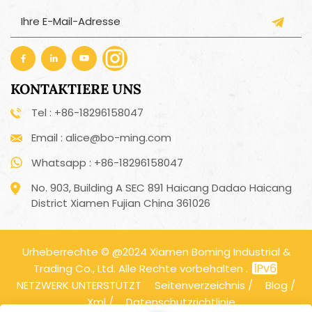
KONTAKTIERE UNS
Tel : +86-18296158047
Email : alice@bo-ming.com
Whatsapp : +86-18296158047
No. 903, Building A SEC 891 Haicang Dadao Haicang
District Xiamen Fujian China 361026
Urheberrechte © @2024 Xiamen Boming Industrial &
Trading Co., Ltd. Alle Rechte vorbehalten .
NETZWERK UNTERSTÜTZT
Seitenverzeichnis
/
Blog
/
Xml
/
Datenschutzrichtlinie