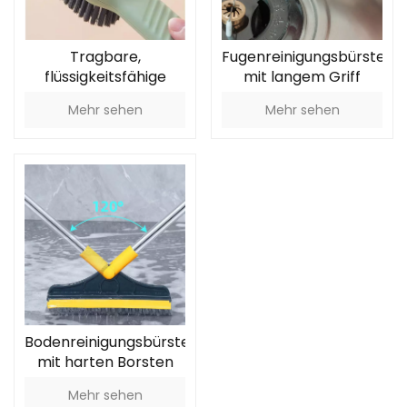
Tragbare,
Fugenreinigungsbürste
flüssigkeitsfähige
mit langem Griff
Reinigungsbürste mit
Mehr sehen
Mehr sehen
langem Griff
Bodenreinigungsbürste
mit harten Borsten
und Schaber
Mehr sehen