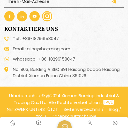
KONTAKTIERE UNS
Tel : +86-18296158047
Email : alice@bo-ming.com
Whatsapp : +86-18296158047
No. 903, Building A SEC 891 Haicang Dadao Haicang
District Xiamen Fujian China 361026
Urheberrechte © @2024 Xiamen Boming Industrial &
Trading Co., Ltd. Alle Rechte vorbehalten .
NETZWERK UNTERSTÜTZT
Seitenverzeichnis
/
Blog
/
Xml
/
Datenschutzrichtlinie