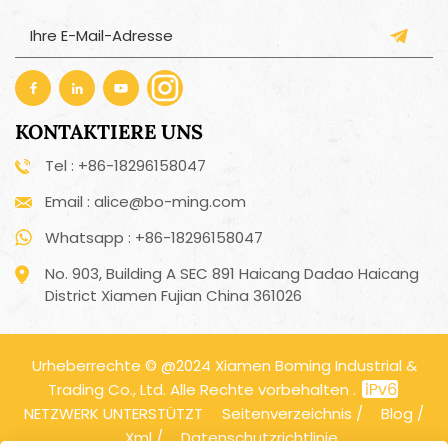
KONTAKTIERE UNS
Tel : +86-18296158047
Email : alice@bo-ming.com
Whatsapp : +86-18296158047
No. 903, Building A SEC 891 Haicang Dadao Haicang
District Xiamen Fujian China 361026
Urheberrechte © @2024 Xiamen Boming Industrial &
Trading Co., Ltd. Alle Rechte vorbehalten .
NETZWERK UNTERSTÜTZT
Seitenverzeichnis
/
Blog
/
Xml
/
Datenschutzrichtlinie