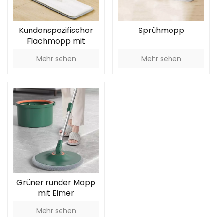
Kundenspezifischer
Sprühmopp
Flachmopp mit
Doppeleimer und
Mehr sehen
Mehr sehen
langem Griff
Grüner runder Mopp
mit Eimer
Mehr sehen