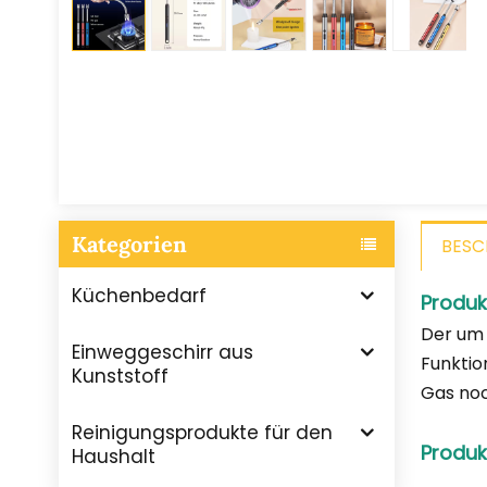
Kategorien
BESC
Küchenbedarf
Produk
Der um 
Einweggeschirr aus
Funktio
Kunststoff
Gas noc
Reinigungsprodukte für den
Produk
Haushalt