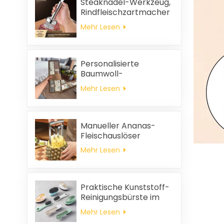
Steaknadel-Werkzeug,
Rindfleischzartmacher
Mehr Lesen
Personalisierte
Baumwoll-
Hochzeitsgeschenke
Mehr Lesen
und
Haushaltsreinigungstücher,
quadratische
Servietten und
Manueller Ananas-
Putzlappen-
Fleischauslöser
Geschenkset
Mehr Lesen
Praktische Kunststoff-
Reinigungsbürste im
Großhandel
Mehr Lesen