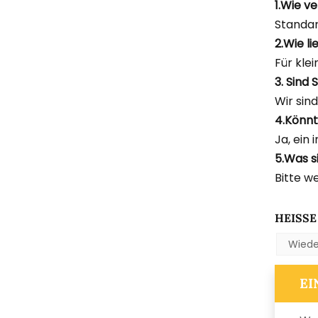
1.Wie v
Standa
2.Wie l
Für kle
3. Sind
Wir sin
4.Könnt
Ja, ein 
5.Was s
Bitte w
HEISSE 
Wiede
EI