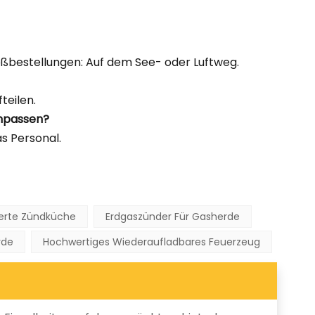
oßbestellungen: Auf dem See- oder Luftweg.
teilen.
anpassen?
as Personal.
terte Zündküche
Erdgaszünder Für Gasherde
rde
Hochwertiges Wiederaufladbares Feuerzeug