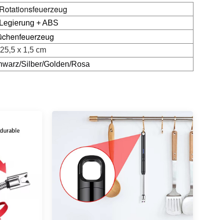
 Rotationsfeuerzeug
Legierung + ABS
üchenfeuerzeug
25,5 x 1,5 cm
hwarz/
Silber/
Golden/
Rosa