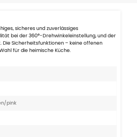
Português
Nederlands
higes, sicheres und zuverlässiges
Türkçe
lität bei der 360°-Drehwinkeleinstellung, und der
. Die Sicherheitsfunktionen – keine offenen
العربية
Wahl für die heimische Küche.
en/pink