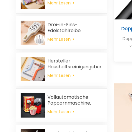
ölabweisend, leicht zu
Mehr Lesen
reinigen, dick, bedruckt,
quadratisch, aus
Korallenvlies,
wiederverwendbar,
Drei-in-Eins-
Dopp
umweltfreundlich
Edelstahlreibe
Dopp
Mehr Lesen
v
Hersteller
Haushaltsreinigungsbürste
aus Kunststoff Kleidung
Mehr Lesen
statische
Haarentfernung
Vollautomatische
Popcornmaschine,
tragbare
Mehr Lesen
Popcornmaschine für
Zuhause